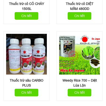
Thuốc trừ cỏ CỎ CHÁY
Thuốc trừ cỏ DIỆT
150SL
MẦM 480DD
Chi tiết
Chi tiết
Thuốc trừ sâu CARBO
Weedy Rice 700 – Diệt
PLUS
Lúa Lộn
Chi tiết
Chi tiết