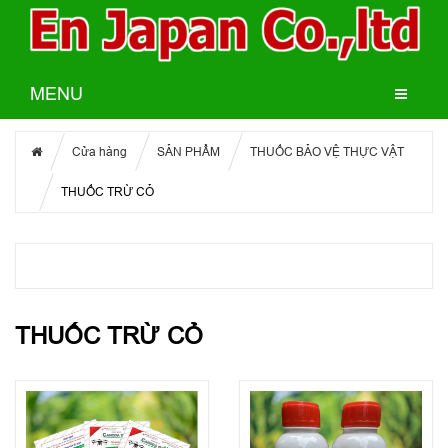
MENU
Cửa hàng
SẢN PHẨM
THUỐC BẢO VỆ THỰC VẬT
THUỐC TRỪ CỎ
THUỐC TRỪ CỎ